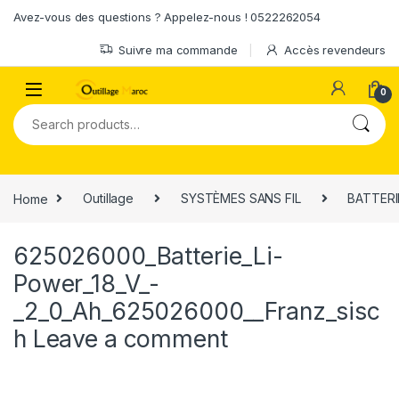
Skip to navigation
Skip to content
Avez-vous des questions ? Appelez-nous ! 0522262054
Suivre ma commande
Accès revendeurs
0
Search for:
Home
Outillage
SYSTÈMES SANS FIL
BATTERI
625026000_Batterie_Li-
Power_18_V_-
_2_0_Ah_625026000__Franz_sisc
h
Leave a comment