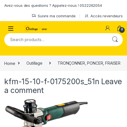
Skip to navigation
Skip to content
Avez-vous des questions ? Appelez-nous ! 0522262054
Suivre ma commande
Accès revendeurs
0
Search for:
Home
Outillage
TRONÇONNER, PONCER, FRAISER
kfm-15-10-f-0175200s_51n
Leave
a comment