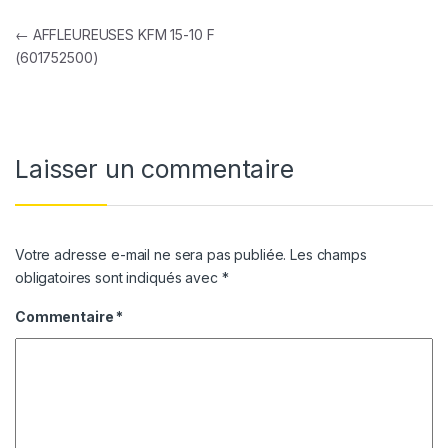
Navigation de l’article
←
AFFLEUREUSES KFM 15-10 F
(601752500)
Laisser un commentaire
Votre adresse e-mail ne sera pas publiée.
Les champs
obligatoires sont indiqués avec
*
Commentaire
*