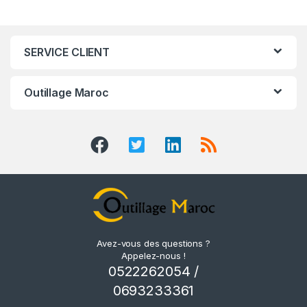
SERVICE CLIENT
Outillage Maroc
Avez-vous des questions ?
Appelez-nous !
0522262054 /
0693233361