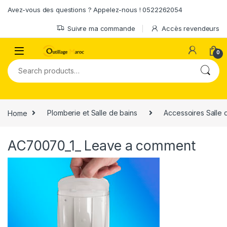
Skip to navigation
Skip to content
Avez-vous des questions ? Appelez-nous ! 0522262054
Suivre ma commande
Accès revendeurs
0
Search for:
Home
Plomberie et Salle de bains
Accessoires Salle 
AC70070_1_
Leave a comment