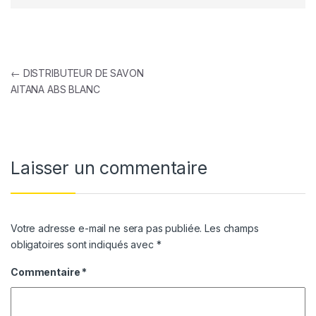
Navigation de l’article
←
DISTRIBUTEUR DE SAVON
AITANA ABS BLANC
Laisser un commentaire
Votre adresse e-mail ne sera pas publiée.
Les champs
obligatoires sont indiqués avec
*
Commentaire
*