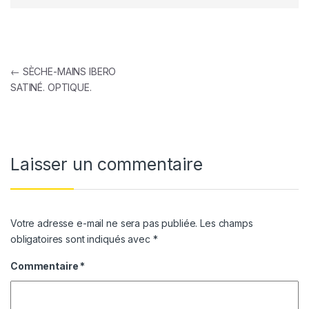
Navigation de l’article
←
SÈCHE-MAINS IBERO
SATINÉ. OPTIQUE.
Laisser un commentaire
Votre adresse e-mail ne sera pas publiée.
Les champs
obligatoires sont indiqués avec
*
Commentaire
*