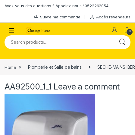
Skip to navigation
Skip to content
Avez-vous des questions ? Appelez-nous ! 0522262054
Suivre ma commande
Accès revendeurs
0
Search for:
Home
Plomberie et Salle de bains
SÈCHE-MAINS IBER
AA92500_1_1
Leave a comment