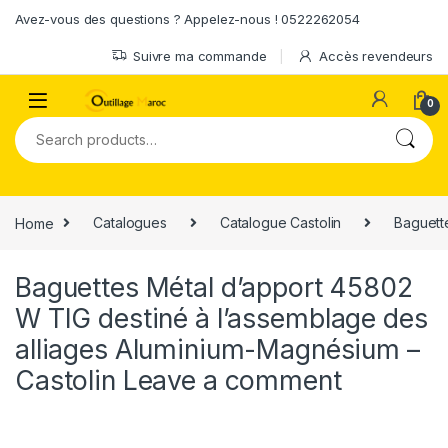
Skip to navigation
Skip to content
Avez-vous des questions ? Appelez-nous ! 0522262054
Suivre ma commande
Accès revendeurs
0
Search for:
Home
Catalogues
Catalogue Castolin
Baguett
Baguettes Métal d’apport 45802
W TIG destiné à l’assemblage des
alliages Aluminium-Magnésium –
Castolin
Leave a comment