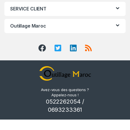
SERVICE CLIENT
Outillage Maroc
Avez-vous des questions ?
Appelez-nous !
0522262054 /
0693233361