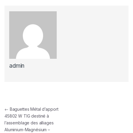
admin
Navigation de l’article
←
Baguettes Métal d’apport
45802 W TIG destiné à
l’assemblage des alliages
Aluminium-Magnésium –