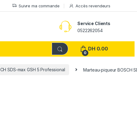
Suivre ma commande
Accès revendeurs
Service Clients
0522262054
DH
0.00
0
CH SDS-max GSH 5 Professional
Marteau-piqueur BOSCH S