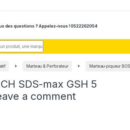
us des questions ? Appelez-nous ! 0522262054
r:
atif
Marteau & Perforateur
Marteau-piqueur BOS
SCH SDS-max GSH 5
eave a comment