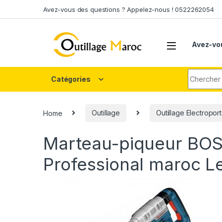
Skip to navigation
Skip to content
Avez-vous des questions ? Appelez-nous ! 0522262054
Avez-vo
Search fo
Catégories
Home
Outillage
Outillage Electroport
Marteau-piqueur BO
Professional maroc
L