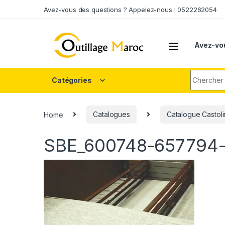
Skip to navigation
Skip to content
Avez-vous des questions ? Appelez-nous ! 0522262054
Avez-vo
Search fo
Catégories
Home
Catalogues
Catalogue Castoli
SBE_600748-657794