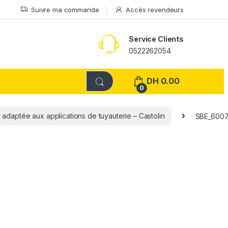
Suivre ma commande
Accès revendeurs
Service Clients
0522262054
DH
0.00
0
adaptée aux applications de tuyauterie – Castolin
SBE_600