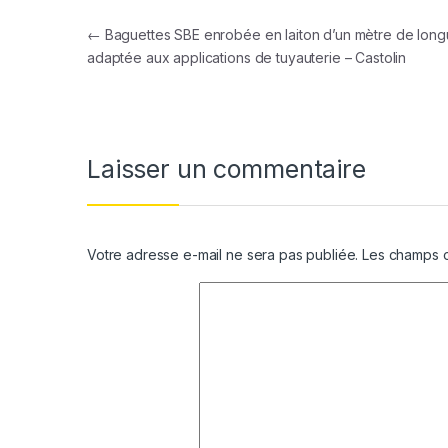
Navigation de l’article
←
Baguettes SBE enrobée en laiton d’un mètre de long
adaptée aux applications de tuyauterie – Castolin
Laisser un commentaire
Votre adresse e-mail ne sera pas publiée.
Les champs o