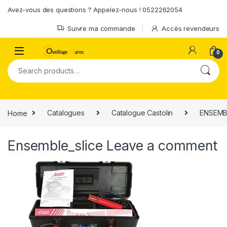
Skip to navigation
Skip to content
Avez-vous des questions ? Appelez-nous ! 0522262054
Suivre ma commande
Accès revendeurs
0
Search for:
Home
Catalogues
Catalogue Castolin
ENSEMBL
Ensemble_slice
Leave a comment