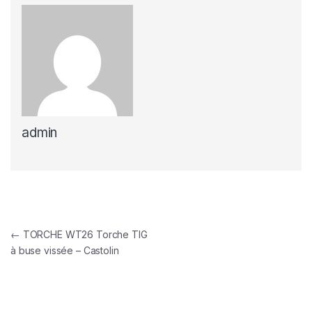
admin
Navigation de l’article
←
TORCHE WT26 Torche TIG
à buse vissée – Castolin