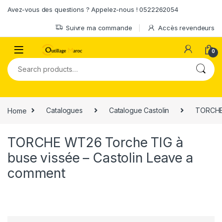
Skip to navigation
Skip to content
Avez-vous des questions ? Appelez-nous ! 0522262054
Suivre ma commande
Accès revendeurs
0
Search for:
Home
Catalogues
Catalogue Castolin
TORCHE 
TORCHE WT26 Torche TIG à
buse vissée – Castolin
Leave a
comment