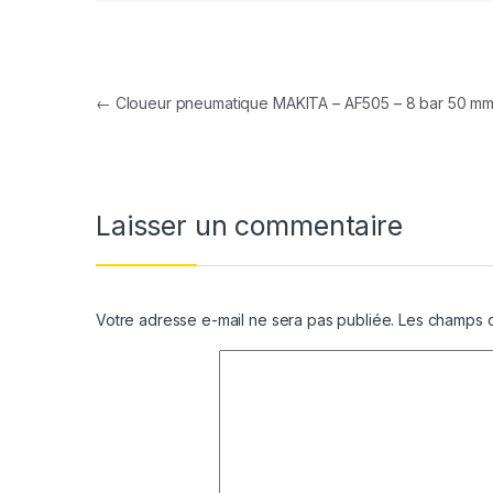
Navigation de l’article
←
Cloueur pneumatique MAKITA – AF505 – 8 bar 50 m
Laisser un commentaire
Votre adresse e-mail ne sera pas publiée.
Les champs o