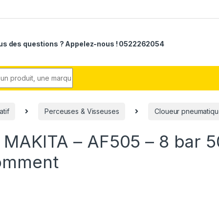
us des questions ? Appelez-nous ! 0522262054
r:
atif
Perceuses & Visseuses
Cloueur pneumatiqu
 MAKITA – AF505 – 8 bar 5
comment