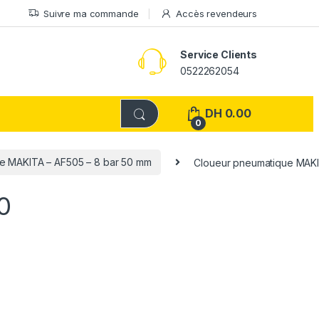
Suivre ma commande
Accès revendeurs
Service Clients
0522262054
DH
0.00
0
e MAKITA – AF505 – 8 bar 50 mm
Cloueur pneumatique MAKI
0