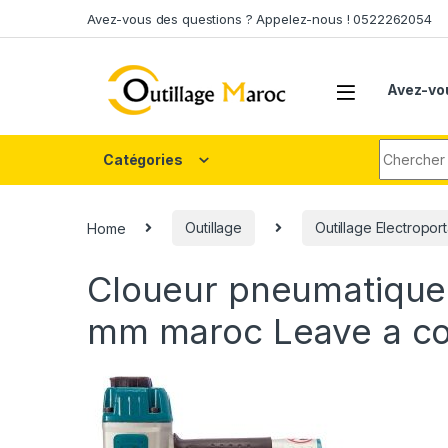
Skip to navigation
Skip to content
Avez-vous des questions ? Appelez-nous ! 0522262054
Avez-vo
Search fo
Catégories
Home
Outillage
Outillage Electroport
Cloueur pneumatique
mm maroc
Leave a 