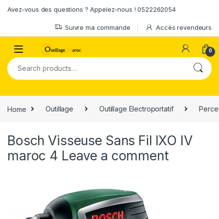
Skip to navigation
Skip to content
Avez-vous des questions ? Appelez-nous ! 0522262054
Suivre ma commande
Accès revendeurs
0
Search for:
Home
Outillage
Outillage Electroportatif
Perce
Bosch Visseuse Sans Fil IXO IV
maroc 4
Leave a comment