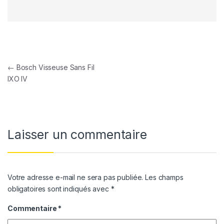
Navigation de l’article
←
Bosch Visseuse Sans Fil
IXO IV
Laisser un commentaire
Votre adresse e-mail ne sera pas publiée.
Les champs
obligatoires sont indiqués avec
*
Commentaire
*