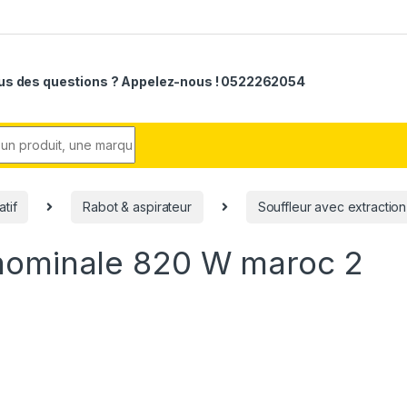
us des questions ? Appelez-nous ! 0522262054
r:
atif
Rabot & aspirateur
Souffleur avec extractio
nominale 820 W maroc 2