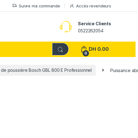
Suivre ma commande
Accès revendeurs
Service Clients
0522262054
DH
0.00
0
n de poussière Bosch GBL 800 E Professionnel
Puissance ab