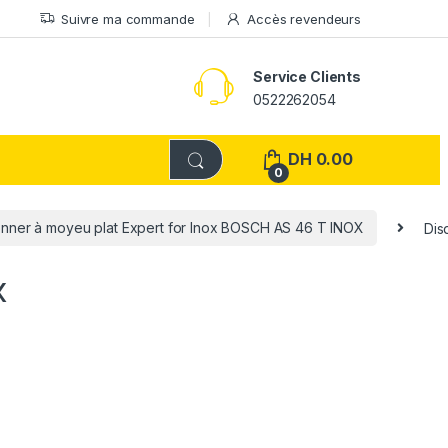
Suivre ma commande
Accès revendeurs
Service Clients
0522262054
DH
0.00
0
onner à moyeu plat Expert for Inox BOSCH AS 46 T INOX
Dis
x