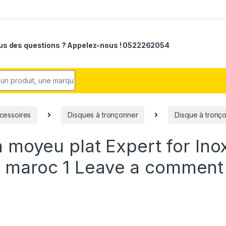
us des questions ? Appelez-nous ! 0522262054
r:
cessoires
Disques à tronçonner
Disque à tronç
 moyeu plat Expert for Ino
 maroc 1
Leave a comment