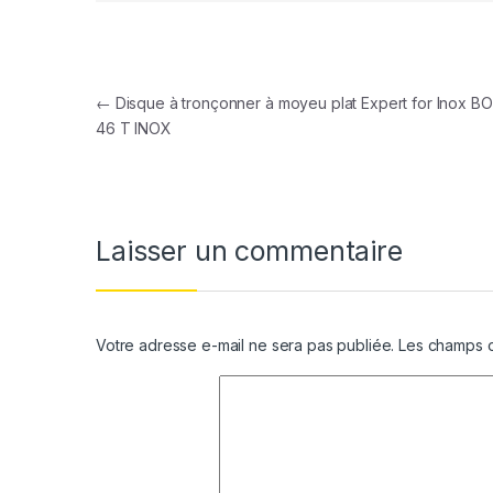
Navigation de l’article
←
Disque à tronçonner à moyeu plat Expert for Inox 
46 T INOX
Laisser un commentaire
Votre adresse e-mail ne sera pas publiée.
Les champs o