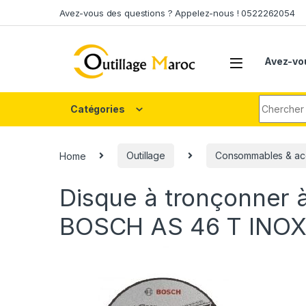
Skip to navigation
Skip to content
Avez-vous des questions ? Appelez-nous ! 0522262054
Avez-vo
Search fo
Catégories
Home
Outillage
Consommables & ac
Disque à tronçonner à
BOSCH AS 46 T INOX