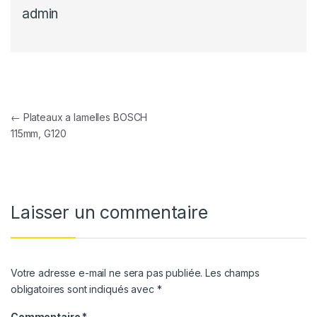
admin
Navigation de l’article
←
Plateaux a lamelles BOSCH
115mm, G120
Laisser un commentaire
Votre adresse e-mail ne sera pas publiée.
Les champs
obligatoires sont indiqués avec
*
Commentaire
*