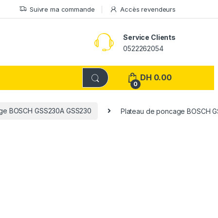
Suivre ma commande
Accès revendeurs
Service Clients
0522262054
DH
0.00
0
age BOSCH GSS230A GSS230
Plateau de poncage BOSCH G