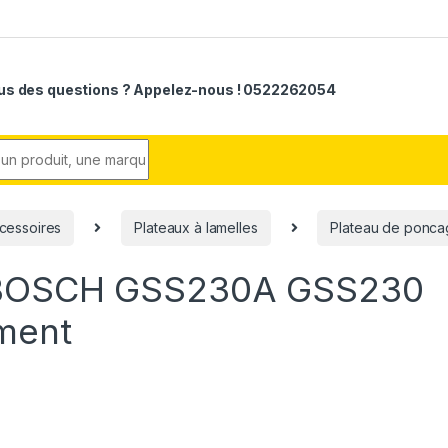
us des questions ? Appelez-nous ! 0522262054
r:
cessoires
Plateaux à lamelles
Plateau de ponc
e BOSCH GSS230A GSS230
ment