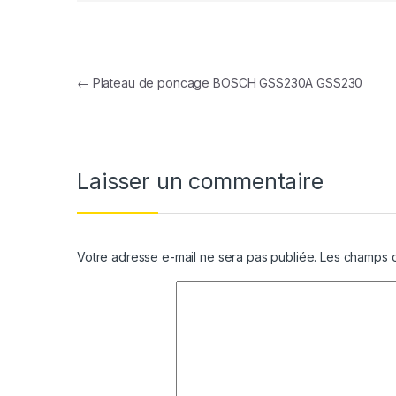
Navigation de l’article
←
Plateau de poncage BOSCH GSS230A GSS230
Laisser un commentaire
Votre adresse e-mail ne sera pas publiée.
Les champs o