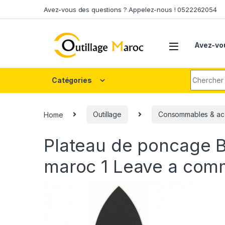
Skip to navigation
Skip to content
Avez-vous des questions ? Appelez-nous ! 0522262054
Avez-vo
Search fo
Catégories
Home
Outillage
Consommables & ac
Plateau de poncag
maroc 1
Leave a com