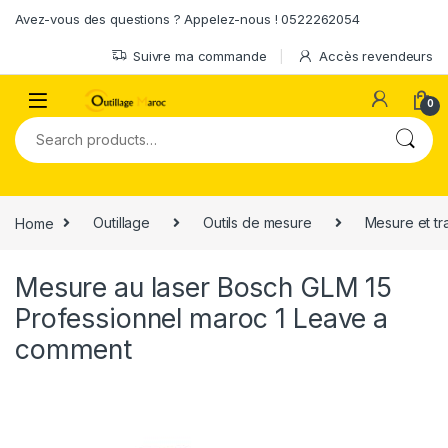
Skip to navigation
Skip to content
Avez-vous des questions ? Appelez-nous ! 0522262054
Suivre ma commande
Accès revendeurs
0
Search for:
Home
Outillage
Outils de mesure
Mesure et t
Mesure au laser Bosch GLM 15
Professionnel maroc 1
Leave a
comment