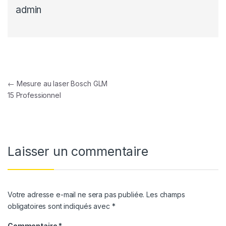
admin
Navigation de l’article
←
Mesure au laser Bosch GLM
15 Professionnel
Laisser un commentaire
Votre adresse e-mail ne sera pas publiée.
Les champs
obligatoires sont indiqués avec
*
Commentaire
*