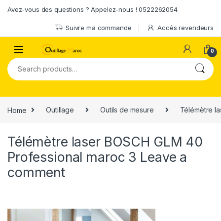
Skip to navigation
Skip to content
Avez-vous des questions ? Appelez-nous ! 0522262054
Suivre ma commande
Accès revendeurs
0
Search for:
Home
Outillage
Outils de mesure
Télémètre la
Télémètre laser BOSCH GLM 40
Professional maroc 3
Leave a
comment