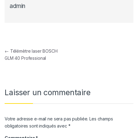
admin
Navigation de l’article
←
Télémètre laser BOSCH
GLM 40 Professional
Laisser un commentaire
Votre adresse e-mail ne sera pas publiée.
Les champs
obligatoires sont indiqués avec
*
Commentaire
*