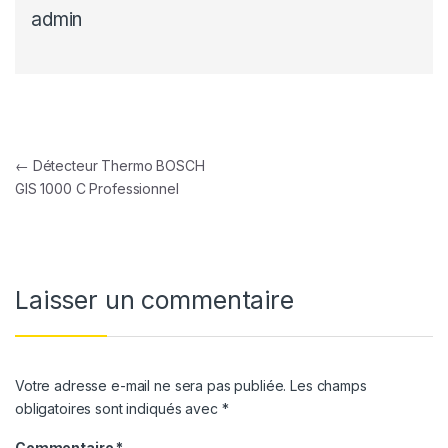
admin
Navigation de l’article
←
Détecteur Thermo BOSCH
GIS 1000 C Professionnel
Laisser un commentaire
Votre adresse e-mail ne sera pas publiée.
Les champs
obligatoires sont indiqués avec
*
Commentaire
*