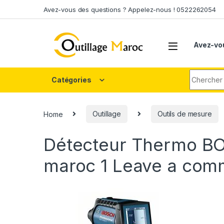
Skip to navigation
Skip to content
Avez-vous des questions ? Appelez-nous ! 0522262054
Avez-vo
Search fo
Catégories
Home
Outillage
Outils de mesure
Détecteur Thermo BO
maroc 1
Leave a com