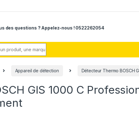
us des questions ? Appelez-nous ! 0522262054
r:
Appareil de détection
Détecteur Thermo BOSCH GI
SCH GIS 1000 C Professio
ment