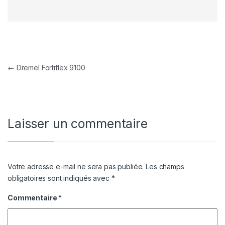
Navigation de l’article
←
Dremel Fortiflex 9100
Laisser un commentaire
Votre adresse e-mail ne sera pas publiée.
Les champs
obligatoires sont indiqués avec
*
Commentaire
*