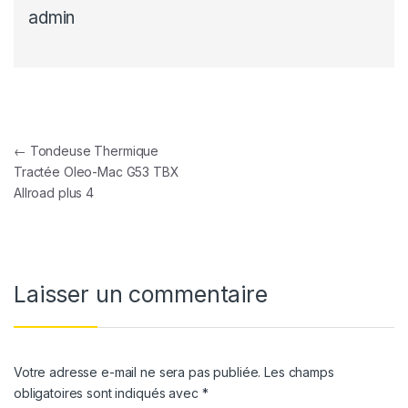
admin
Navigation de l’article
←
Tondeuse Thermique
Tractée Oleo-Mac G53 TBX
Allroad plus 4
Laisser un commentaire
Votre adresse e-mail ne sera pas publiée.
Les champs
obligatoires sont indiqués avec
*