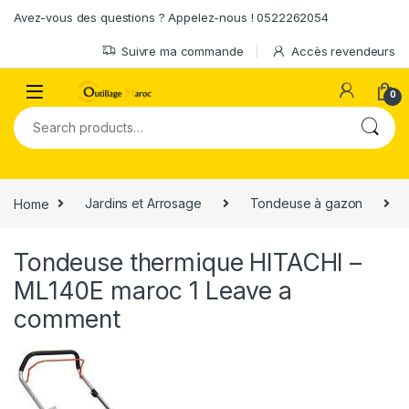
Skip to navigation
Skip to content
Avez-vous des questions ? Appelez-nous ! 0522262054
Suivre ma commande
Accès revendeurs
0
Search for:
Home
Jardins et Arrosage
Tondeuse à gazon
Tondeuse thermique HITACHI –
ML140E maroc 1
Leave a
comment