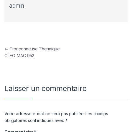
admin
Navigation de l’article
←
Tronçonneuse Thermique
OLEO-MAC 952
Laisser un commentaire
Votre adresse e-mail ne sera pas publiée.
Les champs
obligatoires sont indiqués avec
*
Commentaire
*