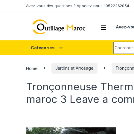
Skip to navigation
Skip to content
Avez-vous des questions ? Appelez-nous ! 0522262054
Avez-vo
Search fo
Catégories
Home
Jardins et Arrosage
Tronçonne
Tronçonneuse Ther
maroc 3
Leave a co