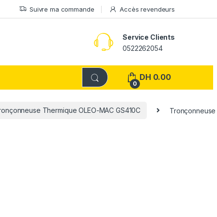
Suivre ma commande
Accès revendeurs
Service Clients
0522262054
DH
0.00
0
ronçonneuse Thermique OLEO-MAC GS410C
Tronçonneuse