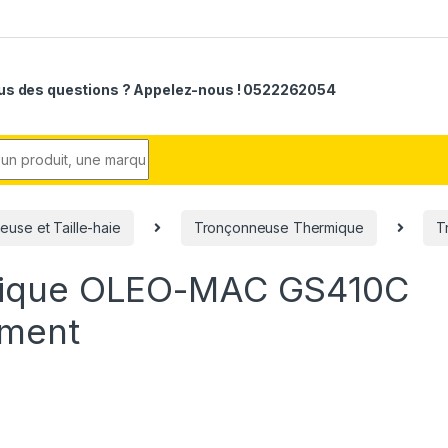
us des questions ? Appelez-nous ! 0522262054
r:
use et Taille-haie
Tronçonneuse Thermique
T
mique OLEO-MAC GS410C
mment