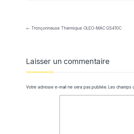
Navigation de l’article
←
Tronçonneuse Thermique OLEO-MAC GS410C
Laisser un commentaire
Votre adresse e-mail ne sera pas publiée.
Les champs o