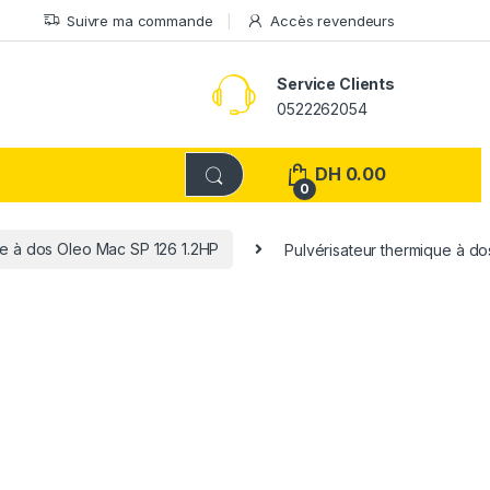
Suivre ma commande
Accès revendeurs
Service Clients
0522262054
DH
0.00
0
ue à dos Oleo Mac SP 126 1.2HP
Pulvérisateur thermique à d