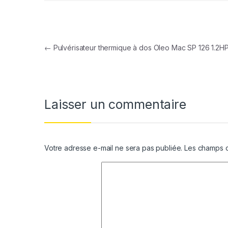
Navigation de l’article
←
Pulvérisateur thermique à dos Oleo Mac SP 126 1.2H
Laisser un commentaire
Votre adresse e-mail ne sera pas publiée.
Les champs o