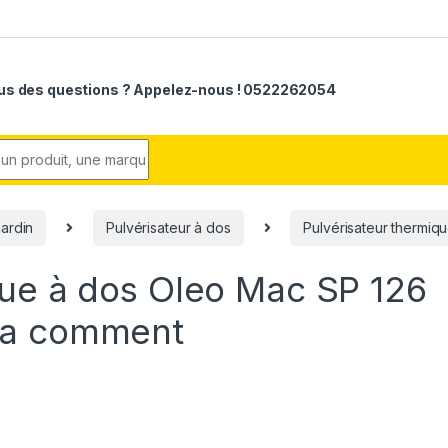
us des questions ? Appelez-nous ! 0522262054
r:
jardin
Pulvérisateur à dos
Pulvérisateur thermiq
que à dos Oleo Mac SP 126
 a comment