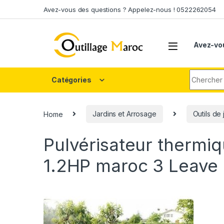
Skip to navigation
Skip to content
Avez-vous des questions ? Appelez-nous ! 0522262054
Avez-vo
Search fo
Catégories
Home
Jardins et Arrosage
Outils de 
Pulvérisateur thermi
1.2HP maroc 3
Leave