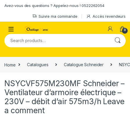
Skip to navigation
Skip to content
Avez-vous des questions ? Appelez-nous ! 0522262054
Suivre ma commande
Accès revendeurs
0
Search for:
Home
Catalogues
Catalogue Schneider
NSYCV
NSYCVF575M230MF Schneider –
Ventilateur d’armoire électrique –
230V – débit d’air 575m3/h
Leave
a comment