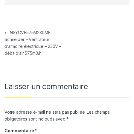
Navigation de l’article
←
NSYCVF575M230MF
Schneider – Ventilateur
d’armoire électrique – 230V –
débit d’air 575m3/h
Laisser un commentaire
Votre adresse e-mail ne sera pas publiée.
Les champs
obligatoires sont indiqués avec
*
Commentaire
*