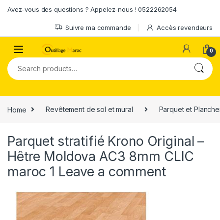
Skip to navigation
Skip to content
Avez-vous des questions ? Appelez-nous ! 0522262054
Suivre ma commande
Accès revendeurs
0
Search for:
Home
Revêtement de sol et mural
Parquet et Planche
Parquet stratifié Krono Original –
Hêtre Moldova AC3 8mm CLIC
maroc 1
Leave a comment