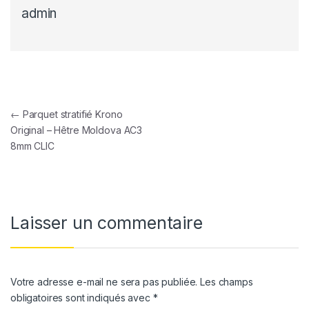
admin
Navigation de l’article
←
Parquet stratifié Krono
Original – Hêtre Moldova AC3
8mm CLIC
Laisser un commentaire
Votre adresse e-mail ne sera pas publiée.
Les champs
obligatoires sont indiqués avec
*