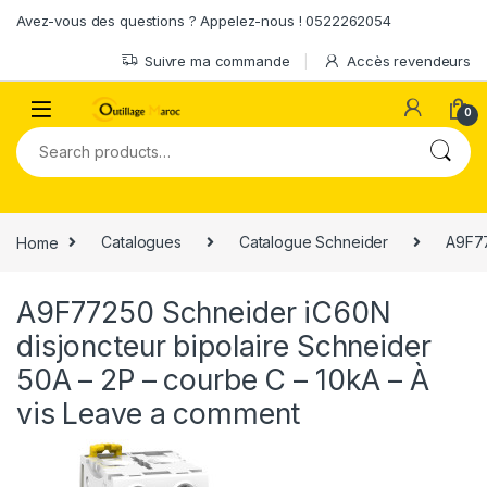
Skip to navigation
Skip to content
Avez-vous des questions ? Appelez-nous ! 0522262054
Suivre ma commande
Accès revendeurs
0
Search for:
Home
Catalogues
Catalogue Schneider
A9F77
A9F77250 Schneider iC60N
disjoncteur bipolaire Schneider
50A – 2P – courbe C – 10kA – À
vis
Leave a comment