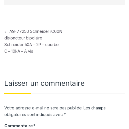
Navigation de l’article
←
A9F77250 Schneider iC60N
disjoncteur bipolaire
Schneider 50A – 2P – courbe
C – 10kA – À vis
Laisser un commentaire
Votre adresse e-mail ne sera pas publiée.
Les champs
obligatoires sont indiqués avec
*
Commentaire
*