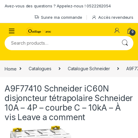
Skip to navigation
Skip to content
Avez-vous des questions ? Appelez-nous ! 0522262054
Suivre ma commande
Accès revendeurs
0
Search for:
Home
Catalogues
Catalogue Schneider
A9F77
A9F77410 Schneider iC60N
disjoncteur tétrapolaire Schneider
10A – 4P – courbe C – 10kA – À
vis
Leave a comment