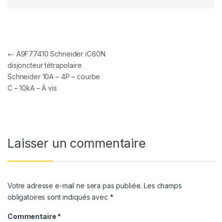
Navigation de l’article
←
A9F77410 Schneider iC60N
disjoncteur tétrapolaire
Schneider 10A – 4P – courbe
C – 10kA – À vis
Laisser un commentaire
Votre adresse e-mail ne sera pas publiée.
Les champs
obligatoires sont indiqués avec
*
Commentaire
*