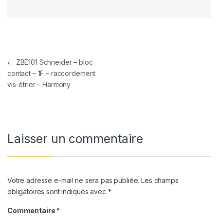
Navigation de l’article
←
ZBE101 Schneider – bloc
contact – 1F – raccordement
vis-étrier – Harmony
Laisser un commentaire
Votre adresse e-mail ne sera pas publiée.
Les champs
obligatoires sont indiqués avec
*
Commentaire
*