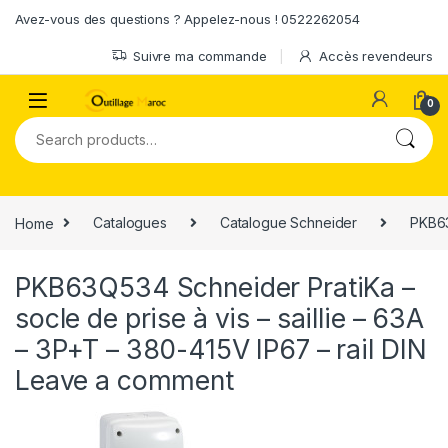
Skip to navigation
Skip to content
Avez-vous des questions ? Appelez-nous ! 0522262054
Suivre ma commande
Accès revendeurs
0
Search for:
Home
Catalogues
Catalogue Schneider
PKB63
PKB63Q534 Schneider PratiKa –
socle de prise à vis – saillie – 63A
– 3P+T – 380-415V IP67 – rail DIN
Leave a comment