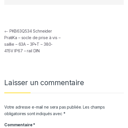
Navigation de l’article
←
PKB63Q534 Schneider
PratiKa – socle de prise à vis –
saillie – 63A – 3P+T – 380-
415V IP67 – rail DIN
Laisser un commentaire
Votre adresse e-mail ne sera pas publiée.
Les champs
obligatoires sont indiqués avec
*
Commentaire
*