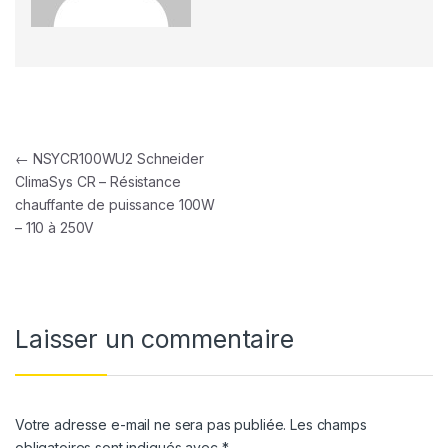
Navigation de l’article
←
NSYCR100WU2 Schneider
ClimaSys CR – Résistance
chauffante de puissance 100W
– 110 à 250V
Laisser un commentaire
Votre adresse e-mail ne sera pas publiée.
Les champs
obligatoires sont indiqués avec
*