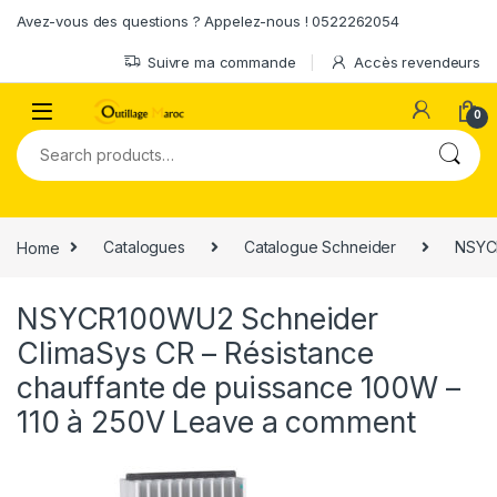
Skip to navigation
Skip to content
Avez-vous des questions ? Appelez-nous ! 0522262054
Suivre ma commande
Accès revendeurs
0
Search for:
Home
Catalogues
Catalogue Schneider
NSYCR
NSYCR100WU2 Schneider
ClimaSys CR – Résistance
chauffante de puissance 100W –
110 à 250V
Leave a comment