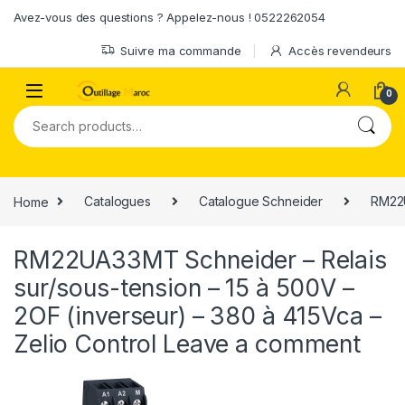
Skip to navigation
Skip to content
Avez-vous des questions ? Appelez-nous ! 0522262054
Suivre ma commande
Accès revendeurs
0
Search for:
Home
Catalogues
Catalogue Schneider
RM22U
RM22UA33MT Schneider – Relais
sur/sous-tension – 15 à 500V –
2OF (inverseur) – 380 à 415Vca –
Zelio Control
Leave a comment