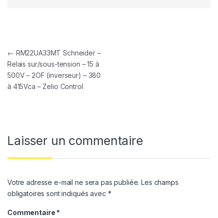
Navigation de l’article
←
RM22UA33MT Schneider –
Relais sur/sous-tension – 15 à
500V – 2OF (inverseur) – 380
à 415Vca – Zelio Control
Laisser un commentaire
Votre adresse e-mail ne sera pas publiée.
Les champs
obligatoires sont indiqués avec
*
Commentaire
*