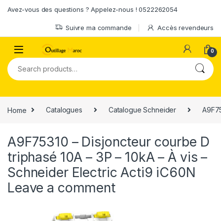
Skip to navigation
Skip to content
Avez-vous des questions ? Appelez-nous ! 0522262054
Suivre ma commande
Accès revendeurs
0
Search for:
Home
Catalogues
Catalogue Schneider
A9F75
A9F75310 – Disjoncteur courbe D
triphasé 10A – 3P – 10kA – À vis –
Schneider Electric Acti9 iC60N
Leave a comment