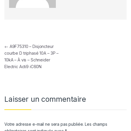
Navigation de l’article
←
A9F75310 – Disjoncteur
courbe D triphasé 10A – 3P –
10kA – À vis – Schneider
Electric Acti9 iC60N
Laisser un commentaire
Votre adresse e-mail ne sera pas publiée.
Les champs
obligatoires sont indiqués avec
*