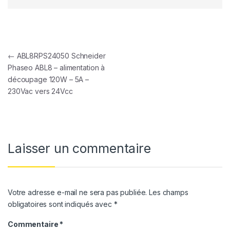
Navigation de l’article
←
ABL8RPS24050 Schneider
Phaseo ABL8 – alimentation à
découpage 120W – 5A –
230Vac vers 24Vcc
Laisser un commentaire
Votre adresse e-mail ne sera pas publiée.
Les champs
obligatoires sont indiqués avec
*
Commentaire
*