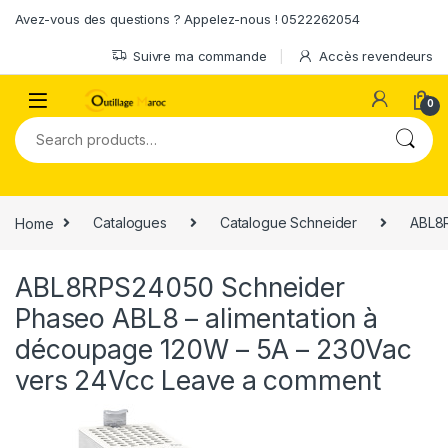
Skip to navigation
Skip to content
Avez-vous des questions ? Appelez-nous ! 0522262054
Suivre ma commande
Accès revendeurs
0
Search for:
Home
Catalogues
Catalogue Schneider
ABL8R
ABL8RPS24050 Schneider
Phaseo ABL8 – alimentation à
découpage 120W – 5A – 230Vac
vers 24Vcc
Leave a comment