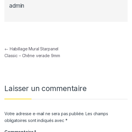
admin
Navigation de l’article
←
Habillage Mural Starpanel
Classic – Chêne verade 9mm
Laisser un commentaire
Votre adresse e-mail ne sera pas publiée.
Les champs
obligatoires sont indiqués avec
*
Commentaire
*