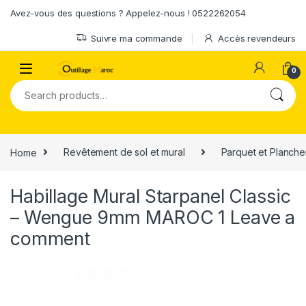
Skip to navigation
Skip to content
Avez-vous des questions ? Appelez-nous ! 0522262054
Suivre ma commande
Accès revendeurs
0
Search for:
Home
Revêtement de sol et mural
Parquet et Planche
Habillage Mural Starpanel Classic
– Wengue 9mm MAROC 1
Leave a
comment