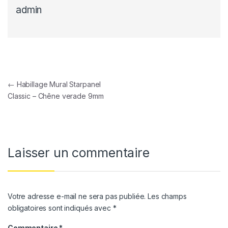
admin
Navigation de l’article
←
Habillage Mural Starpanel
Classic – Chêne verade 9mm
Laisser un commentaire
Votre adresse e-mail ne sera pas publiée.
Les champs
obligatoires sont indiqués avec
*
Commentaire
*