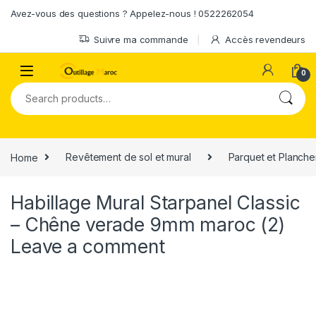
Skip to navigation
Skip to content
Avez-vous des questions ? Appelez-nous ! 0522262054
Suivre ma commande
Accès revendeurs
0
Search for:
Home
Revêtement de sol et mural
Parquet et Planche
Habillage Mural Starpanel Classic
– Chêne verade 9mm maroc (2)
Leave a comment