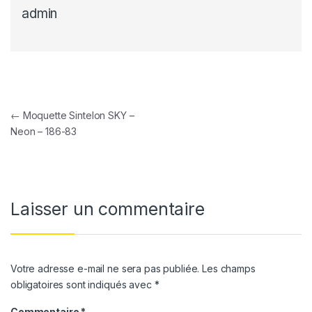
admin
Navigation de l’article
←
Moquette Sintelon SKY –
Neon – 186-83
Laisser un commentaire
Votre adresse e-mail ne sera pas publiée.
Les champs
obligatoires sont indiqués avec
*
Commentaire
*