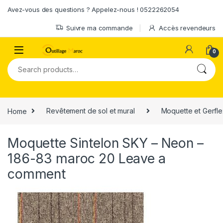
Skip to navigation
Skip to content
Avez-vous des questions ? Appelez-nous ! 0522262054
Suivre ma commande
Accès revendeurs
0
Search for:
Home
Revêtement de sol et mural
Moquette et Gerfl
Moquette Sintelon SKY – Neon –
186-83 maroc 20
Leave a
comment