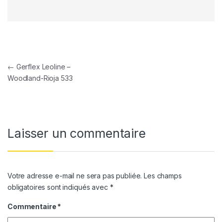
Navigation de l’article
←
Gerflex Leoline –
Woodland-Rioja 533
Laisser un commentaire
Votre adresse e-mail ne sera pas publiée.
Les champs
obligatoires sont indiqués avec
*
Commentaire
*