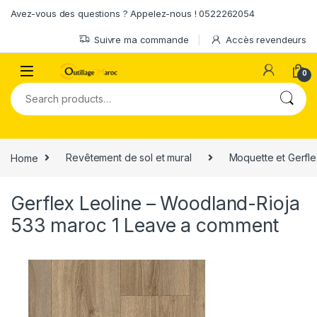
Skip to navigation
Skip to content
Avez-vous des questions ? Appelez-nous ! 0522262054
Suivre ma commande
Accès revendeurs
0
Search for:
Home
Revêtement de sol et mural
Moquette et Gerfl
Gerflex Leoline – Woodland-Rioja
533 maroc 1
Leave a comment