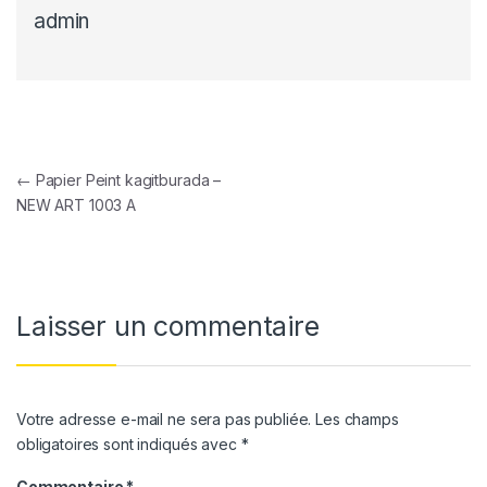
admin
Navigation de l’article
←
Papier Peint kagitburada –
NEW ART 1003 A
Laisser un commentaire
Votre adresse e-mail ne sera pas publiée.
Les champs
obligatoires sont indiqués avec
*
Commentaire
*