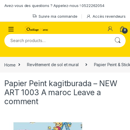
Skip to navigation
Skip to content
Avez-vous des questions ? Appelez-nous ! 0522262054
Suivre ma commande
Accès revendeurs
0
Search for:
Home
Revêtement de sol et mural
Papier Peint & Stic
Papier Peint kagitburada – NEW
ART 1003 A maroc
Leave a
comment