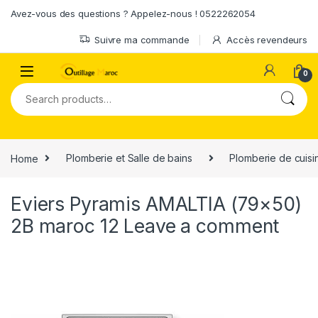
Skip to navigation
Skip to content
Avez-vous des questions ? Appelez-nous ! 0522262054
Suivre ma commande
Accès revendeurs
0
Search for:
Home
Plomberie et Salle de bains
Plomberie de cuisi
Eviers Pyramis AMALTIA (79×50)
2B maroc 12
Leave a comment