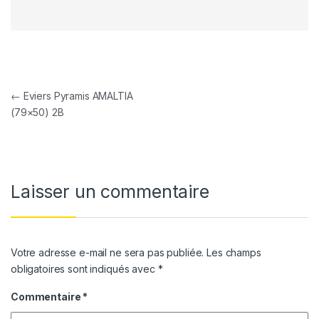
Navigation de l’article
←
Eviers Pyramis AMALTIA
(79×50) 2B
Laisser un commentaire
Votre adresse e-mail ne sera pas publiée.
Les champs
obligatoires sont indiqués avec
*
Commentaire
*