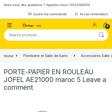
Skip to navigation
Skip to content
Avez-vous des questions ? Appelez-nous ! 0522262054
Suivre ma commande
Accès revendeurs
0
Search for:
Home
Plomberie et Salle de bains
Accessoires Salle 
PORTE-PAPIER EN ROULEAU
JOFEL AE21000 maroc 5
Leave a
comment