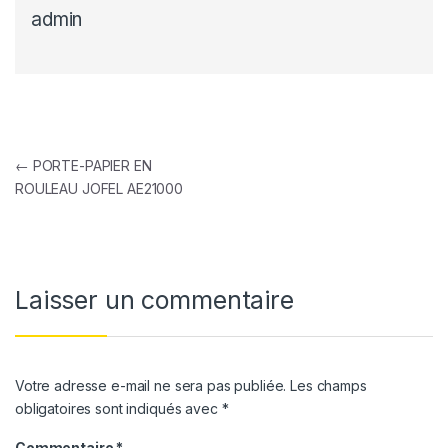
admin
Navigation de l’article
←
PORTE-PAPIER EN
ROULEAU JOFEL AE21000
Laisser un commentaire
Votre adresse e-mail ne sera pas publiée.
Les champs
obligatoires sont indiqués avec
*
Commentaire
*