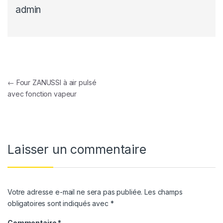
admin
Navigation de l’article
←
Four ZANUSSI à air pulsé
avec fonction vapeur
Laisser un commentaire
Votre adresse e-mail ne sera pas publiée.
Les champs
obligatoires sont indiqués avec
*
Commentaire
*