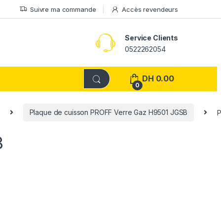
Suivre ma commande
Accès revendeurs
Service Clients
0522262054
DH
0.00
0
Plaque de cuisson PROFF Verre Gaz H9501 JGSB
P
B