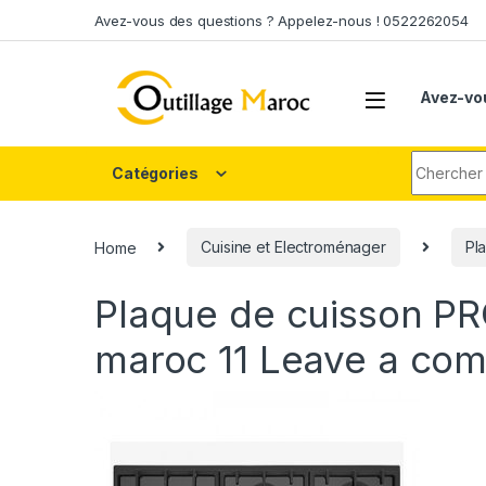
Skip to navigation
Skip to content
Avez-vous des questions ? Appelez-nous ! 0522262054
Avez-vo
Search fo
Catégories
Home
Cuisine et Electroménager
Pl
Plaque de cuisson P
maroc 11
Leave a co