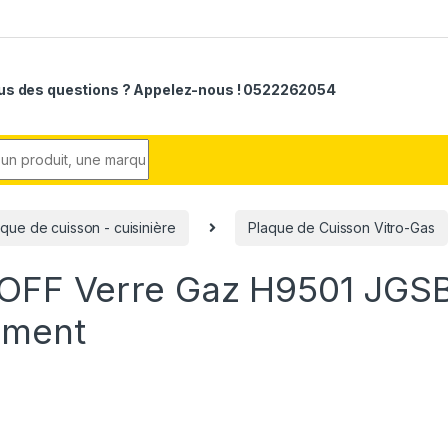
us des questions ? Appelez-nous ! 0522262054
r:
aque de cuisson - cuisinière
Plaque de Cuisson Vitro-Gas
ROFF Verre Gaz H9501 JGS
mment