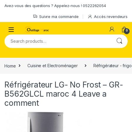
Skip to navigation
Skip to content
Avez-vous des questions ? Appelez-nous ! 0522262054
Suivre ma commande
Accès revendeurs
0
Search for:
Home
Cuisine et Electroménager
Réfrigérateur - frigo
Réfrigérateur LG- No Frost – GR-
B562GLCL maroc 4
Leave a
comment