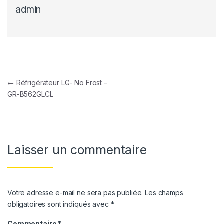
admin
Navigation de l’article
←
Réfrigérateur LG- No Frost –
GR-B562GLCL
Laisser un commentaire
Votre adresse e-mail ne sera pas publiée.
Les champs
obligatoires sont indiqués avec
*
Commentaire
*