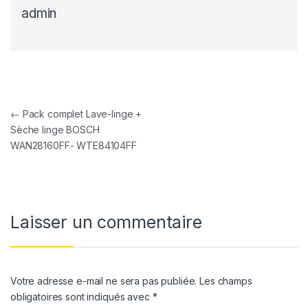
admin
Navigation de l’article
←
Pack complet Lave-linge +
Sèche linge BOSCH
WAN28160FF- WTE84104FF
Laisser un commentaire
Votre adresse e-mail ne sera pas publiée.
Les champs
obligatoires sont indiqués avec
*