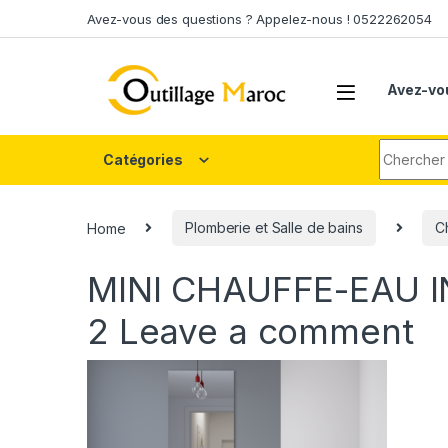
Skip to navigation
Skip to content
Avez-vous des questions ? Appelez-nous ! 0522262054
Avez-vo
Search fo
Catégories
Home
Plomberie et Salle de bains
C
MINI CHAUFFE-EAU 
2
Leave a comment