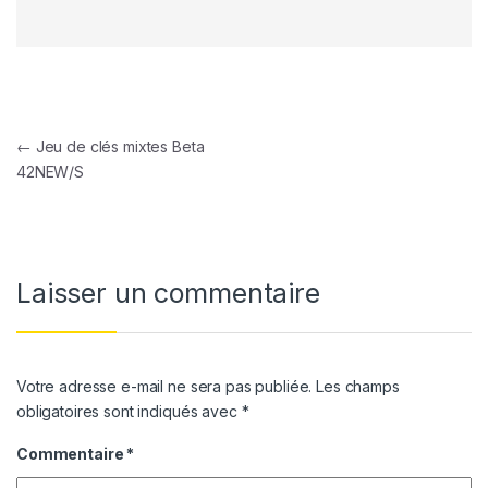
Navigation de l’article
←
Jeu de clés mixtes Beta
42NEW/S
Laisser un commentaire
Votre adresse e-mail ne sera pas publiée.
Les champs
obligatoires sont indiqués avec
*
Commentaire
*