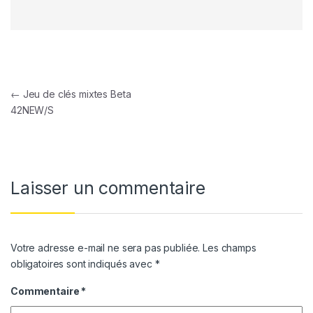
Navigation de l’article
←
Jeu de clés mixtes Beta
42NEW/S
Laisser un commentaire
Votre adresse e-mail ne sera pas publiée.
Les champs
obligatoires sont indiqués avec
*
Commentaire
*