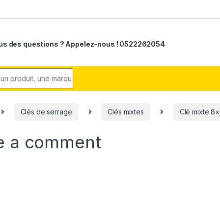
us des questions ? Appelez-nous ! 0522262054
r:
Clés de serrage
Clés mixtes
Clé mixte 8×
e a comment