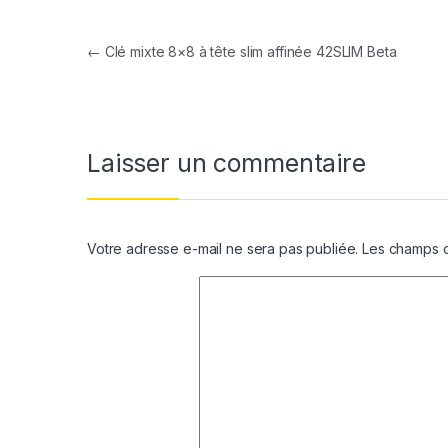
Navigation de l’article
←
Clé mixte 8×8 à tête slim affinée 42SLIM Beta
Laisser un commentaire
Votre adresse e-mail ne sera pas publiée.
Les champs o