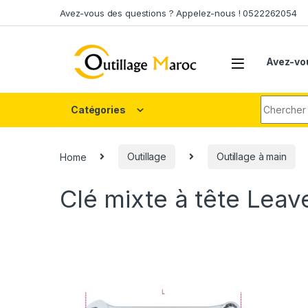
Skip to navigation
Skip to content
Avez-vous des questions ? Appelez-nous ! 0522262054
Avez-vo
Search fo
Catégories
Home
Outillage
Outillage à main
Clé mixte à tête
Leav