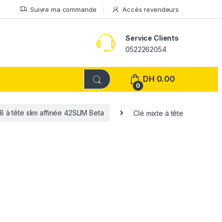
Suivre ma commande
Accès revendeurs
Service Clients
0522262054
DH
0.00
0
8 à tête slim affinée 42SLIM Beta
Clé mixte à tête