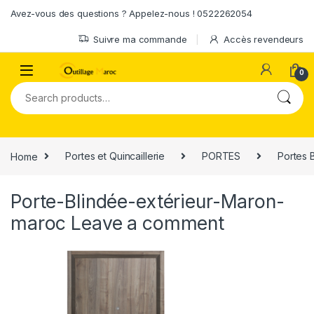
Skip to navigation
Skip to content
Avez-vous des questions ? Appelez-nous ! 0522262054
Suivre ma commande
Accès revendeurs
0
Search for:
Home
Portes et Quincaillerie
PORTES
Portes 
Porte-Blindée-extérieur-Maron-
maroc
Leave a comment