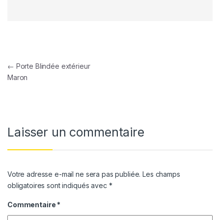
Navigation de l’article
←
Porte Blindée extérieur
Maron
Laisser un commentaire
Votre adresse e-mail ne sera pas publiée.
Les champs
obligatoires sont indiqués avec
*
Commentaire
*